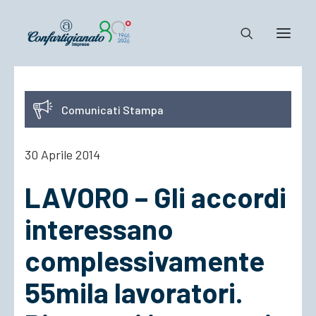
Notizie e Documenti
Comunicati Stampa
Confartigianato
Dove siamo
30 Aprile 2014
Il Sistema
LAVORO – Gli accordi
Cosa Facciamo
Associarsi
interessano
complessivamente
55mila lavoratori.