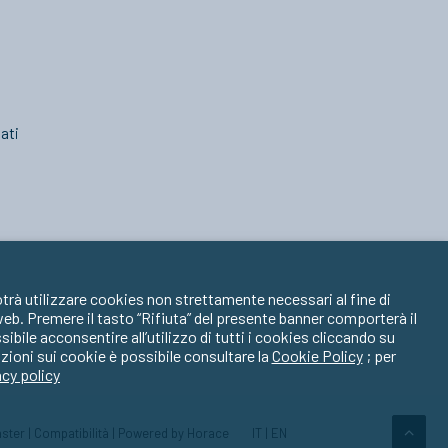
ati
trà utilizzare cookies non strettamente necessari al fine di
 web. Premere il tasto “Rifiuta” del presente banner comporterà il
ile acconsentire all’utilizzo di tutti i cookies cliccando su
zioni sui cookie è possibile consultare la
Cookie Policy
; per
acy policy
ster
|
Compatibilità
| Powered by
Horace
IT
|
EN