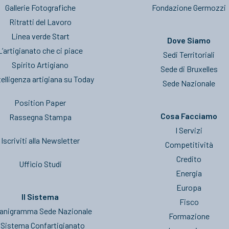
Gallerie Fotografiche
Fondazione Germozzi
Ritratti del Lavoro
Linea verde Start
Dove Siamo
L’artigianato che ci piace
Sedi Territoriali
Spirito Artigiano
Sede di Bruxelles
telligenza artigiana su Today
Sede Nazionale
Position Paper
Cosa Facciamo
Rassegna Stampa
I Servizi
Iscriviti alla Newsletter
Competitività
Credito
Ufficio Studi
Energia
Europa
Il Sistema
Fisco
anigramma Sede Nazionale
Formazione
l Sistema Confartigianato