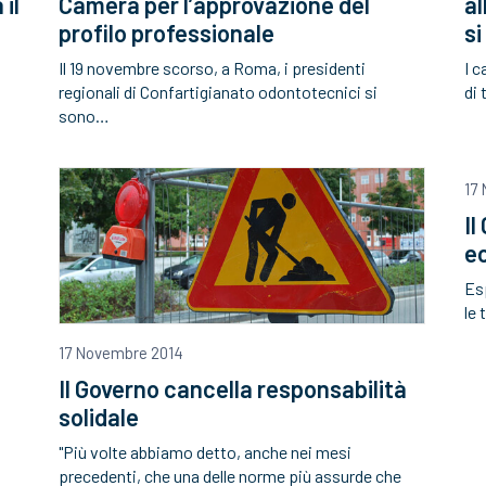
il
Camera per l’approvazione del
al
profilo professionale
si
Il 19 novembre scorso, a Roma, i presidenti
I c
regionali di Confartigianato odontotecnici si
di 
sono…
17
Il
ec
Esp
le 
17 Novembre 2014
Il Governo cancella responsabilità
solidale
"Più volte abbiamo detto, anche nei mesi
precedenti, che una delle norme più assurde che