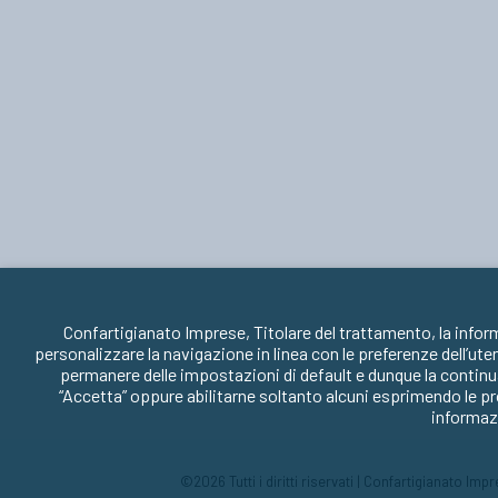
Confartigianato Imprese, Titolare del trattamento, la infor
personalizzare la navigazione in linea con le preferenze dell’ute
permanere delle impostazioni di default e dunque la continua
“Accetta” oppure abilitarne soltanto alcuni esprimendo le pr
informazi
©2026 Tutti i diritti riservati | Confartigianato Im