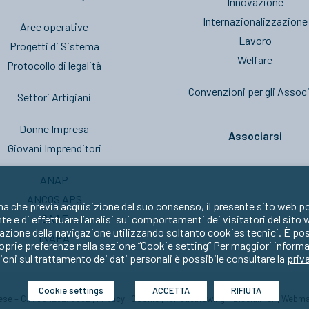
Innovazione
Internazionalizzazione
Aree operative
Lavoro
Progetti di Sistema
Welfare
Protocollo di legalità
Convenzioni per gli Associ
Settori Artigiani
Donne Impresa
Associarsi
Giovani Imprenditori
ANAP
ANCOS APS
ma che previa acquisizione del suo consenso, il presente sito web po
CAAF
nte e di effettuare l’analisi sui comportamenti dei visitatori del sito
zione della navigazione utilizzando soltanto cookies tecnici. È possib
INAPA
oprie preferenze nella sezione “Cookie setting” Per maggiori informa
oni sul trattamento dei dati personali è possibile consultare la
priv
Cookie settings
ACCETTA
RIFIUTA
prese – C.F. 80429270582 |
Privacy
|
Cookie
|
Whistleblowing
|
Disclaimer
|
Webma