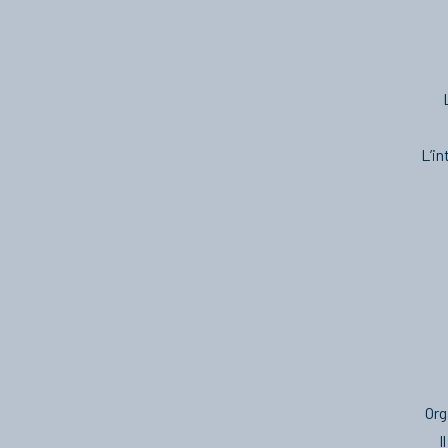
L’in
Org
I