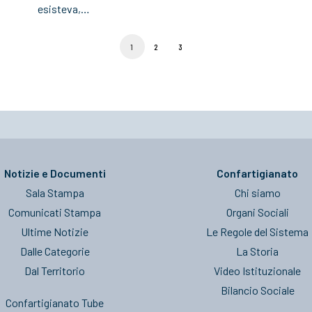
esisteva,…
1
2
3
Notizie e Documenti
Confartigianato
Sala Stampa
Chi siamo
Comunicati Stampa
Organi Sociali
Ultime Notizie
Le Regole del Sistema
Dalle Categorie
La Storia
Dal Territorio
Video Istituzionale
Bilancio Sociale
Confartigianato Tube