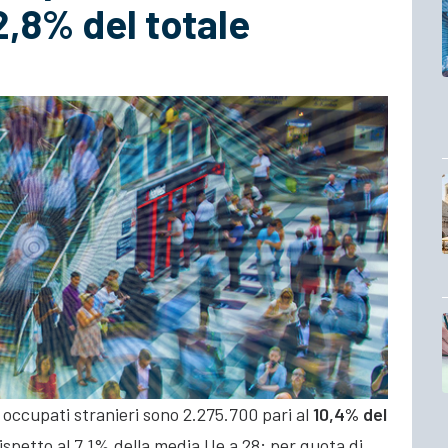
2,8% del totale
li occupati stranieri sono 2.275.700 pari al
10,4% del
rispetto al 7,1% della media Ue a 28; per quota di