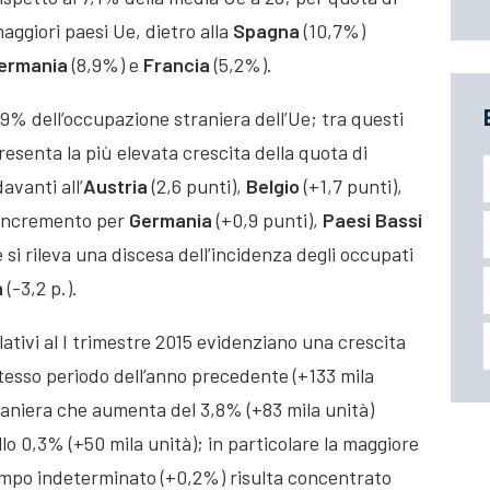
 maggiori paesi Ue
, dietro alla
Spagna
(10,7%)
ermania
(8,9%) e
Francia
(5,2%).
,9% dell’occupazione straniera dell’Ue; tra questi
esenta la più elevata crescita della quota di
avanti all’
Austria
(2,6 punti),
Belgio
(+1,7 punti),
l’incremento per
Germania
(+0,9 punti),
Paesi Bassi
si rileva una discesa dell’incidenza degli occupati
a
(-3,2 p.).
elativi al I trimestre 2015 evidenziano una crescita
stesso periodo dell’anno precedente (+133 mila
aniera che aumenta del 3,8% (+83 mila unità)
llo 0,3% (+50 mila unità); in particolare la maggiore
empo indeterminato (+0,2%) risulta concentrato