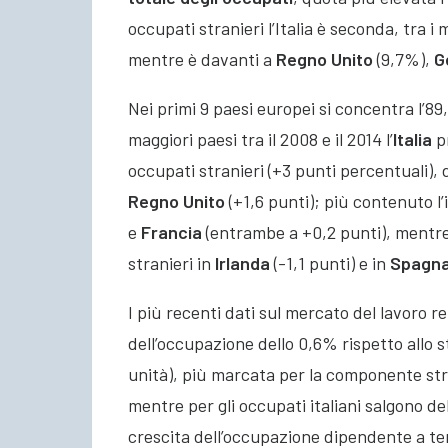
occupati stranieri l’Italia è seconda, tra i
mentre è davanti a
Regno
Unito
(9,7%),
G
Nei primi 9 paesi europei si concentra l’89
maggiori paesi tra il 2008 e il 2014 l’
Italia
pr
occupati stranieri (+3 punti percentuali), d
Regno
Unito
(+1,6 punti); più contenuto 
e
Francia
(entrambe a +0,2 punti), mentre 
stranieri in
Irlanda
(-1,1 punti) e in
Spagn
I più recenti dati sul mercato del lavoro r
dell’occupazione dello 0,6% rispetto allo 
unità), più marcata per la componente str
mentre per gli occupati italiani salgono de
crescita dell’occupazione dipendente a t