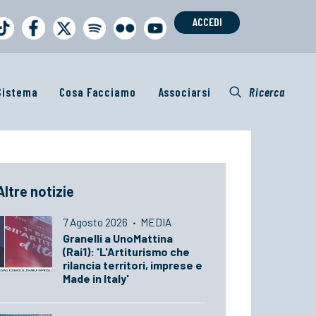
ACCEDI
 Sistema
Cosa Facciamo
Associarsi
Ricerca
Altre notizie
7 Agosto 2026
·
MEDIA
Granelli a UnoMattina
(Rai1): 'L'Artiturismo che
rilancia territori, imprese e
Made in Italy'