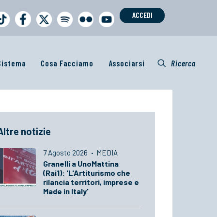
ACCEDI
 Sistema
Cosa Facciamo
Associarsi
Ricerca
Altre notizie
7 Agosto 2026
·
MEDIA
Granelli a UnoMattina
(Rai1): 'L'Artiturismo che
rilancia territori, imprese e
Made in Italy'