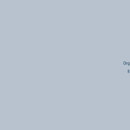
Org
I