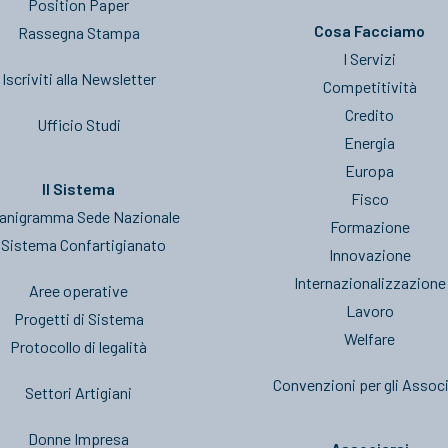
Position Paper
Cosa Facciamo
Rassegna Stampa
I Servizi
Iscriviti alla Newsletter
Competitività
Credito
Ufficio Studi
Energia
Europa
Il Sistema
Fisco
anigramma Sede Nazionale
Formazione
l Sistema Confartigianato
Innovazione
Internazionalizzazione
Aree operative
Lavoro
Progetti di Sistema
Welfare
Protocollo di legalità
Convenzioni per gli Associ
Settori Artigiani
Donne Impresa