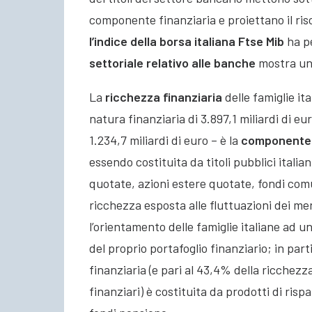
componente finanziaria e proiettano il risc
l’indice della borsa italiana Ftse Mib
ha pe
settoriale relativo alle banche
mostra una
La
ricchezza finanziaria
delle famiglie it
natura finanziaria di 3.897,1 miliardi di eu
1.234,7 miliardi di euro – è la
componente p
essendo costituita da titoli pubblici italiani
quotate, azioni estere quotate, fondi com
ricchezza esposta alle fluttuazioni dei mer
l’orientamento delle famiglie italiane ad
del proprio portafoglio finanziario; in part
finanziaria (e pari al 43,4% della ricchezz
finanziari) è costituita da prodotti di ris