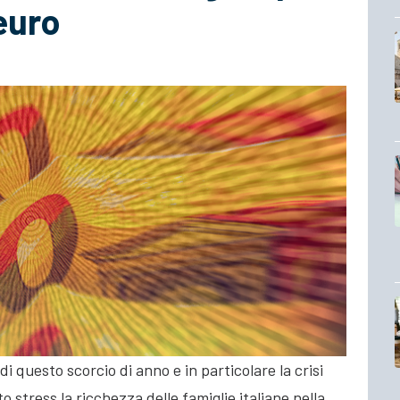
 euro
i questo scorcio di anno e in particolare la crisi
o stress la ricchezza delle famiglie italiane nella