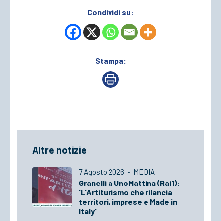
Condividi su:
Stampa:
Altre notizie
7 Agosto 2026
·
MEDIA
Granelli a UnoMattina (Rai1):
'L'Artiturismo che rilancia
territori, imprese e Made in
Italy'