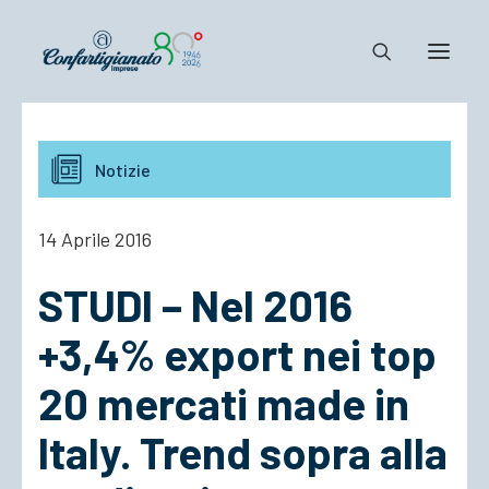
Notizie e Documenti
Notizie
Confartigianato
Dove siamo
14 Aprile 2016
Il Sistema
STUDI – Nel 2016
Cosa Facciamo
Associarsi
+3,4% export nei top
20 mercati made in
Italy. Trend sopra alla