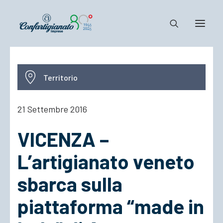
Notizie e Documenti
Territorio
Confartigianato
Dove siamo
21 Settembre 2016
Il Sistema
VICENZA –
Cosa Facciamo
Associarsi
L’artigianato veneto
sbarca sulla
piattaforma “made in