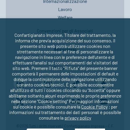
Internazionalizzazione
Lavoro
Welfare
Convenzioni per gli Associati
Confartigianato Imprese, Titolare del trattamento, la
informa che previa acquisizione del suo consenso, il
presente sito web potrà utilizzare cookies non
Associarsi
strettamente necessari al fine di personalizzare la
navigazione in linea con le preferenze dell’utente e di
effettuare l’analisi sui comportamenti dei visitatori del
Seguici su:
sito web. Premere il tasto “Rifiuta” del presente banner
comporterà il permanere delle impostazioni di default e
dunque la continuazione della navigazione utilizzando
soltanto cookies tecnici. È possibile acconsentire
all’utilizzo di tutti i cookies cliccando su “Accetta” oppure
abilitarne soltanto alcuni esprimendo le proprie preferenze
nella sezione “Cookie setting” Per maggiori informazioni
sui cookie è possibile consultare la
Cookie Policy
; per
informazioni sul trattamento dei dati personali è possibile
consultare la
privacy policy
©2026 Tutti i diritti riservati | Confartigianato Imprese – C.F.