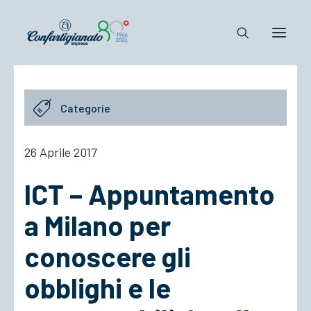
Notizie e Documenti
Categorie
Confartigianato
Dove siamo
26 Aprile 2017
Il Sistema
ICT – Appuntamento
Cosa Facciamo
Associarsi
a Milano per
conoscere gli
obblighi e le