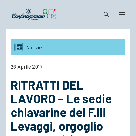
Notizie e Documenti
Notizie
Confartigianato
Dove siamo
26 Aprile 2017
Il Sistema
RITRATTI DEL
Cosa Facciamo
Associarsi
LAVORO – Le sedie
chiavarine dei F.lli
Levaggi, orgoglio