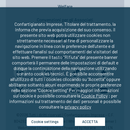
Welfare
Convenzioni per gli Associati
Confartigianato Imprese, Titolare del trattamento, la
informa che previa acquisizione del suo consenso, il
presente sito web potrà utilizzare cookies non
Associarsi
strettamente necessari al fine di personalizzare la
navigazione in linea con le preferenze dell’utente e di
effettuare l’analisi sui comportamenti dei visitatori del
Seguici su:
sito web. Premere il tasto “Rifiuta” del presente banner
comporterà il permanere delle impostazioni di default e
dunque la continuazione della navigazione utilizzando
soltanto cookies tecnici. È possibile acconsentire
all’utilizzo di tutti i cookies cliccando su “Accetta” oppure
abilitarne soltanto alcuni esprimendo le proprie preferenze
nella sezione “Cookie setting” Per maggiori informazioni
sui cookie è possibile consultare la
Cookie Policy
; per
informazioni sul trattamento dei dati personali è possibile
consultare la
privacy policy
©2026 Tutti i diritti riservati | Confartigianato Imprese – C.F.
80429270582 |
Privacy
|
Cookie
|
Whistleblowing
|
Disclaimer
|
Cookie settings
ACCETTA
Webmaster
|
Compatibilità
| Powered by
Horace
IT
|
EN