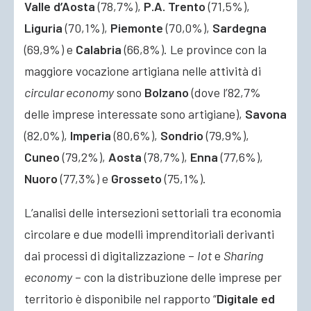
Valle d’Aosta
(78,7%),
P.A. Trento
(71,5%),
Liguria
(70,1%),
Piemonte
(70,0%),
Sardegna
(69,9%) e
Calabria
(66,8%). Le province con la
maggiore vocazione artigiana nelle attività di
circular economy
sono
Bolzano
(dove l’82,7%
delle imprese interessate sono artigiane),
Savona
(82,0%),
Imperia
(80,6%),
Sondrio
(79,9%),
Cuneo
(79,2%),
Aosta
(78,7%),
Enna
(77,6%),
Nuoro
(77,3%) e
Grosseto
(75,1%).
L’analisi delle intersezioni settoriali tra economia
circolare e due modelli imprenditoriali derivanti
dai processi di digitalizzazione –
Iot
e
Sharing
economy
– con la distribuzione delle imprese per
territorio è disponibile nel rapporto “
Digitale ed