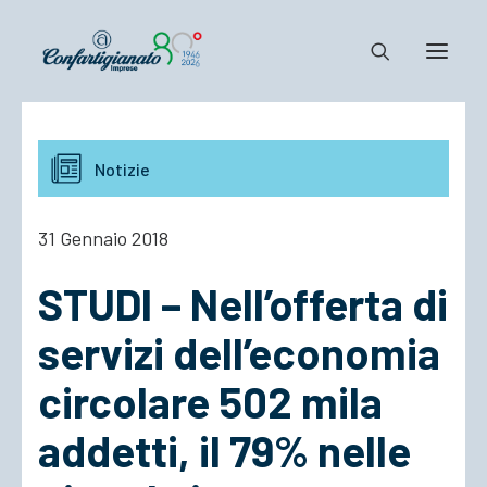
Notizie e Documenti
Notizie
Confartigianato
Dove siamo
31 Gennaio 2018
Il Sistema
STUDI – Nell’offerta di
Cosa Facciamo
Associarsi
servizi dell’economia
circolare 502 mila
addetti, il 79% nelle