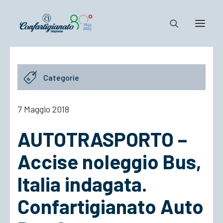
Notizie e Documenti
Categorie
Confartigianato
Dove siamo
7 Maggio 2018
Il Sistema
AUTOTRASPORTO –
Cosa Facciamo
Associarsi
Accise noleggio Bus,
Italia indagata.
Confartigianato Auto