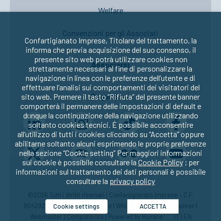
Welfare
Convenzioni per gli Associati
Confartigianato Imprese, Titolare del trattamento, la
informa che previa acquisizione del suo consenso, il
presente sito web potrà utilizzare cookies non
Associarsi
strettamente necessari al fine di personalizzare la
navigazione in linea con le preferenze dell’utente e di
effettuare l’analisi sui comportamenti dei visitatori del
Seguici su:
sito web. Premere il tasto “Rifiuta” del presente banner
comporterà il permanere delle impostazioni di default e
dunque la continuazione della navigazione utilizzando
soltanto cookies tecnici. È possibile acconsentire
all’utilizzo di tutti i cookies cliccando su “Accetta” oppure
abilitarne soltanto alcuni esprimendo le proprie preferenze
nella sezione “Cookie setting” Per maggiori informazioni
sui cookie è possibile consultare la
Cookie Policy
; per
informazioni sul trattamento dei dati personali è possibile
consultare la
privacy policy
©2026 Tutti i diritti riservati | Confartigianato Imprese – C.F.
80429270582 |
Privacy
|
Cookie
|
Whistleblowing
|
Disclaimer
|
Cookie settings
ACCETTA
Webmaster
|
Compatibilità
| Powered by
Horace
IT
|
EN