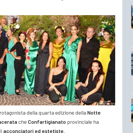
protagonista della quarta edizione della
Notte
acerata
che
Confartigianato
provinciale ha
di
acconciatori ed estetiste
.