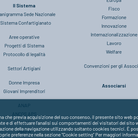
Il Sistema
Fisco
anigramma Sede Nazionale
Formazione
l Sistema Confartigianato
Innovazione
Internazionalizzazione
Aree operative
Lavoro
Progetti di Sistema
Welfare
Protocollo di legalità
Convenzioni per gli Associ
Settori Artigiani
Donne Impresa
Associarsi
Giovani Imprenditori
ANAP
ANCOS APS
ma che previa acquisizione del suo consenso, il presente sito web po
CAAF
nte e di effettuare l’analisi sui comportamenti dei visitatori del sito
zione della navigazione utilizzando soltanto cookies tecnici. È possib
INAPA
oprie preferenze nella sezione “Cookie setting” Per maggiori informa