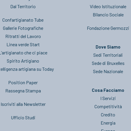
Dal Territorio
Video Istituzionale
Bilancio Sociale
Confartigianato Tube
Gallerie Fotografiche
Fondazione Germozzi
Ritratti del Lavoro
Linea verde Start
Dove Siamo
L’artigianato che ci piace
Sedi Territoriali
Spirito Artigiano
Sede di Bruxelles
telligenza artigiana su Today
Sede Nazionale
Position Paper
Cosa Facciamo
Rassegna Stampa
I Servizi
Iscriviti alla Newsletter
Competitività
Credito
Ufficio Studi
Energia
Europa