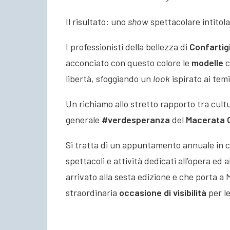
Il risultato: uno
show
spettacolare intitol
I professionisti della bellezza di
Confartig
acconciato con questo colore le
modelle
c
libertà, sfoggiando un
look
ispirato ai temi
Un richiamo allo stretto rapporto tra cultu
generale
#verdesperanza
del
Macerata O
Si tratta di un appuntamento annuale in cu
spettacoli e attività dedicati all’opera ed 
arrivato alla sesta edizione e che porta 
straordinaria
occasione di visibilità
per l