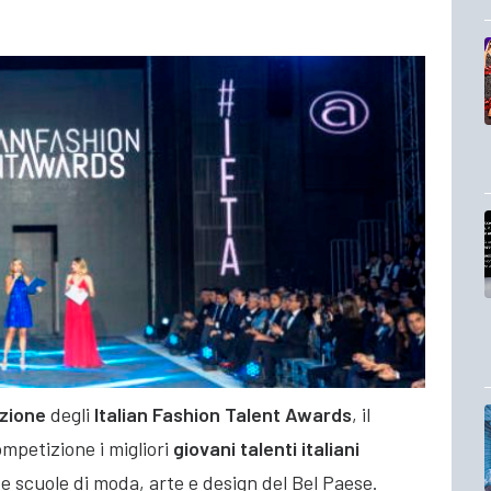
izione
degli
Italian Fashion Talent Awards
, il
mpetizione i migliori
giovani talenti italiani
e scuole di moda, arte e design del Bel Paese.