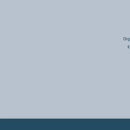
Org
I