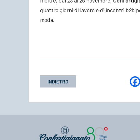
Inoltre, dal 23 al 26 novembre,
Confartigi
quattro giorni di lavoro e di incontri
b2b
pe
moda.
INDIETRO