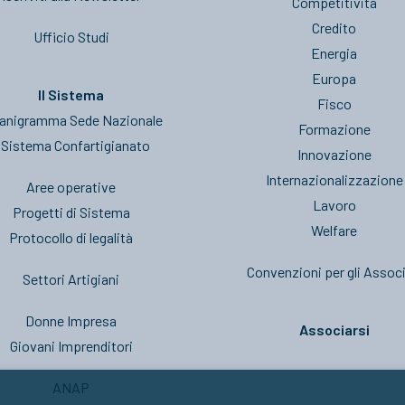
Competitività
Credito
Ufficio Studi
Energia
Europa
Il Sistema
Fisco
anigramma Sede Nazionale
Formazione
l Sistema Confartigianato
Innovazione
Internazionalizzazione
Aree operative
Lavoro
Progetti di Sistema
Welfare
Protocollo di legalità
Convenzioni per gli Associ
Settori Artigiani
Donne Impresa
Associarsi
Giovani Imprenditori
ANAP