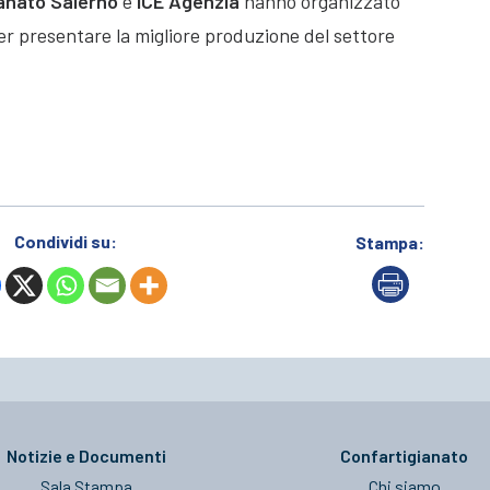
anato Salerno
e
ICE Agenzia
hanno organizzato
r presentare la migliore produzione del settore
Condividi su:
Stampa:
Notizie e Documenti
Confartigianato
Sala Stampa
Chi siamo