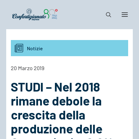
Notizie e Documenti
Notizie
Confartigianato
Dove siamo
20 Marzo 2019
Il Sistema
STUDI – Nel 2018
Cosa Facciamo
Associarsi
rimane debole la
crescita della
produzione delle