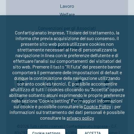
Lavoro
Welfare
Convenzioni per gli Associati
Confartigianato Imprese, Titolare del trattamento, la
informa che previa acquisizione del suo consenso, il
presente sito web potrà utilizzare cookies non
Associarsi
strettamente necessari al fine di personalizzare la
navigazione in linea con le preferenze dell’utente e di
effettuare l’analisi sui comportamenti dei visitatori del
Seguici su:
sito web. Premere il tasto “Rifiuta” del presente banner
comporterà il permanere delle impostazioni di default e
dunque la continuazione della navigazione utilizzando
soltanto cookies tecnici. È possibile acconsentire
all’utilizzo di tutti i cookies cliccando su “Accetta” oppure
abilitarne soltanto alcuni esprimendo le proprie preferenze
nella sezione “Cookie setting” Per maggiori informazioni
sui cookie è possibile consultare la
Cookie Policy
; per
informazioni sul trattamento dei dati personali è possibile
consultare la
privacy policy
©2026 Tutti i diritti riservati | Confartigianato Imprese – C.F.
80429270582 |
Privacy
|
Cookie
|
Whistleblowing
|
Disclaimer
|
Cookie settings
ACCETTA