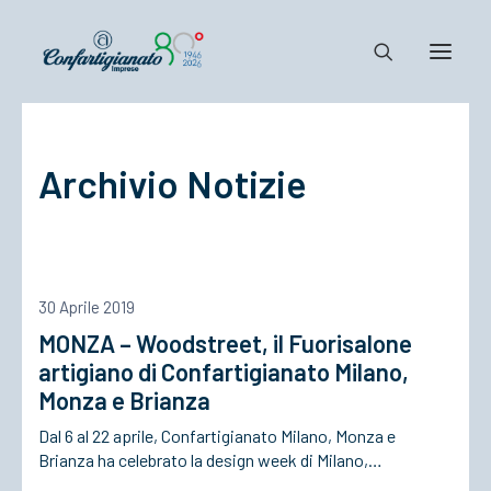
Notizie e Documenti
Archivio Notizie
Confartigianato
Dove siamo
Il Sistema
Cosa Facciamo
30 Aprile 2019
Associarsi
MONZA – Woodstreet, il Fuorisalone
artigiano di Confartigianato Milano,
Monza e Brianza
Dal 6 al 22 aprile, Confartigianato Milano, Monza e
Brianza ha celebrato la design week di Milano,…