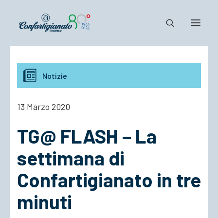
Notizie e Documenti
Notizie
Confartigianato
Dove siamo
13 Marzo 2020
Il Sistema
TG@ FLASH – La
Cosa Facciamo
Associarsi
settimana di
Confartigianato in tre
minuti