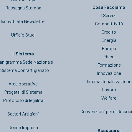
Cosa Facciamo
Rassegna Stampa
I Servizi
Iscriviti alla Newsletter
Competitività
Credito
Ufficio Studi
Energia
Europa
Il Sistema
Fisco
anigramma Sede Nazionale
Formazione
l Sistema Confartigianato
Innovazione
Internazionalizzazione
Aree operative
Lavoro
Progetti di Sistema
Welfare
Protocollo di legalità
Convenzioni per gli Associ
Settori Artigiani
Donne Impresa
Associarsi