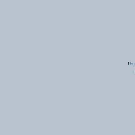
Org
I