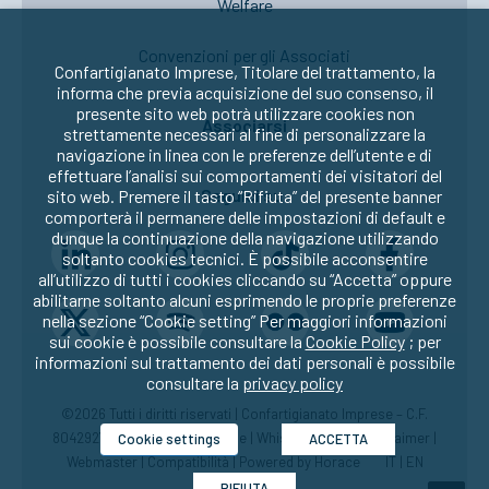
Welfare
Convenzioni per gli Associati
Confartigianato Imprese, Titolare del trattamento, la
informa che previa acquisizione del suo consenso, il
presente sito web potrà utilizzare cookies non
Associarsi
strettamente necessari al fine di personalizzare la
navigazione in linea con le preferenze dell’utente e di
effettuare l’analisi sui comportamenti dei visitatori del
Seguici su:
sito web. Premere il tasto “Rifiuta” del presente banner
comporterà il permanere delle impostazioni di default e
dunque la continuazione della navigazione utilizzando
soltanto cookies tecnici. È possibile acconsentire
all’utilizzo di tutti i cookies cliccando su “Accetta” oppure
abilitarne soltanto alcuni esprimendo le proprie preferenze
nella sezione “Cookie setting” Per maggiori informazioni
sui cookie è possibile consultare la
Cookie Policy
; per
informazioni sul trattamento dei dati personali è possibile
consultare la
privacy policy
©2026 Tutti i diritti riservati | Confartigianato Imprese – C.F.
80429270582 |
Privacy
|
Cookie
|
Whistleblowing
|
Disclaimer
|
Cookie settings
ACCETTA
Webmaster
|
Compatibilità
| Powered by
Horace
IT
|
EN
RIFIUTA