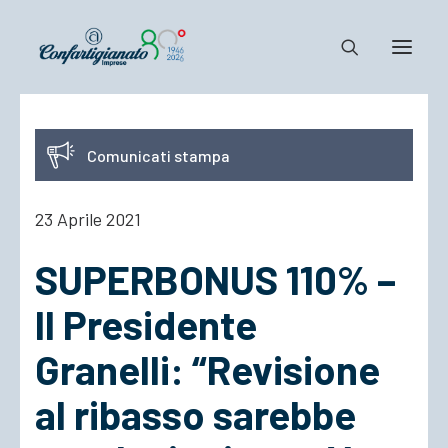
Notizie e Documenti
Comunicati stampa
Confartigianato
Dove siamo
23 Aprile 2021
Il Sistema
SUPERBONUS 110% –
Cosa Facciamo
Associarsi
Il Presidente
Granelli: “Revisione
al ribasso sarebbe