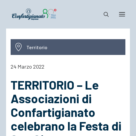
Notizie e Documenti
Territorio
Confartigianato
Dove siamo
24 Marzo 2022
Il Sistema
TERRITORIO – Le
Cosa Facciamo
Associarsi
Associazioni di
Confartigianato
celebrano la Festa di