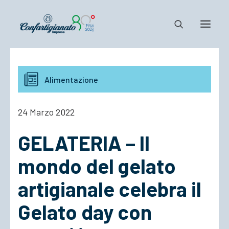
Notizie e Documenti
Alimentazione
Confartigianato
Dove siamo
24 Marzo 2022
Il Sistema
GELATERIA – Il
Cosa Facciamo
Associarsi
mondo del gelato
artigianale celebra il
Gelato day con