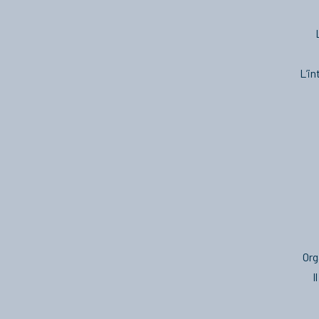
L’in
Org
I