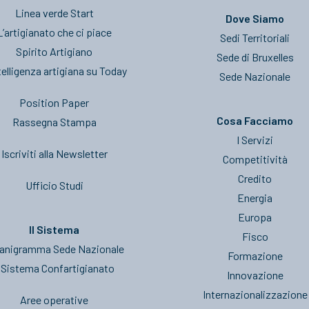
Linea verde Start
Dove Siamo
L’artigianato che ci piace
Sedi Territoriali
Spirito Artigiano
Sede di Bruxelles
telligenza artigiana su Today
Sede Nazionale
Position Paper
Cosa Facciamo
Rassegna Stampa
I Servizi
Iscriviti alla Newsletter
Competitività
Credito
Ufficio Studi
Energia
Europa
Il Sistema
Fisco
anigramma Sede Nazionale
Formazione
l Sistema Confartigianato
Innovazione
Internazionalizzazione
Aree operative