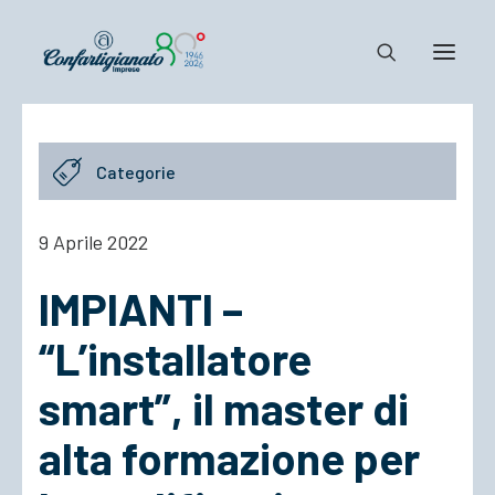
Notizie e Documenti
Categorie
Confartigianato
Dove siamo
9 Aprile 2022
Il Sistema
IMPIANTI –
Cosa Facciamo
Associarsi
“L’installatore
smart”, il master di
alta formazione per