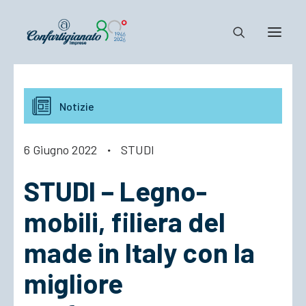
Notizie e Documenti
Notizie
Confartigianato
Dove siamo
6 Giugno 2022
·
STUDI
Il Sistema
STUDI – Legno-
Cosa Facciamo
Associarsi
mobili, filiera del
made in Italy con la
migliore