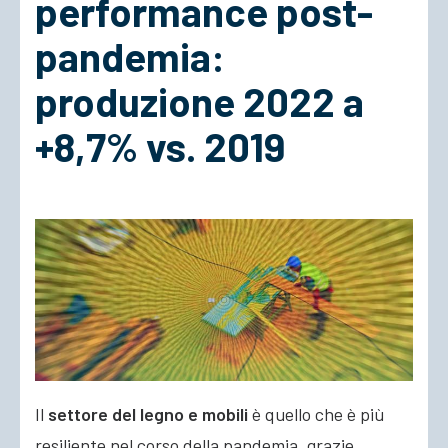
performance post-
pandemia:
ACCEDI
produzione 2022 a
+8,7% vs. 2019
Il
settore del legno e mobili
è quello che è più
resiliente nel corso della pandemia, grazie