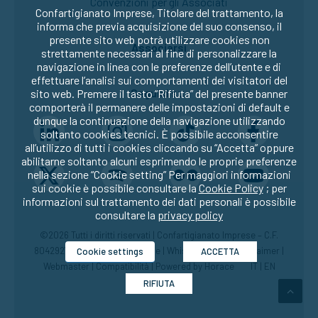
Convenzioni per gli Associati
Confartigianato Imprese, Titolare del trattamento, la
informa che previa acquisizione del suo consenso, il
presente sito web potrà utilizzare cookies non
Associarsi
strettamente necessari al fine di personalizzare la
navigazione in linea con le preferenze dell’utente e di
effettuare l’analisi sui comportamenti dei visitatori del
Seguici su:
sito web. Premere il tasto “Rifiuta” del presente banner
comporterà il permanere delle impostazioni di default e
dunque la continuazione della navigazione utilizzando
soltanto cookies tecnici. È possibile acconsentire
all’utilizzo di tutti i cookies cliccando su “Accetta” oppure
abilitarne soltanto alcuni esprimendo le proprie preferenze
nella sezione “Cookie setting” Per maggiori informazioni
sui cookie è possibile consultare la
Cookie Policy
; per
informazioni sul trattamento dei dati personali è possibile
consultare la
privacy policy
©2026 Tutti i diritti riservati | Confartigianato Imprese – C.F.
80429270582 |
Privacy
|
Cookie
|
Whistleblowing
|
Disclaimer
|
Cookie settings
ACCETTA
Webmaster
|
Compatibilità
| Powered by
Horace
IT
|
EN
RIFIUTA