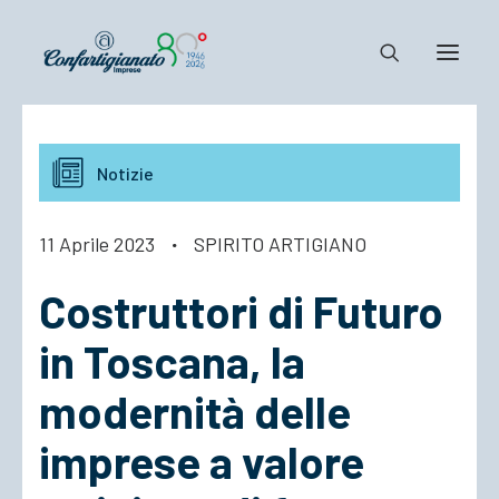
Notizie e Documenti
Notizie
Confartigianato
Dove siamo
11 Aprile 2023
·
SPIRITO ARTIGIANO
Il Sistema
Costruttori di Futuro
Cosa Facciamo
Associarsi
in Toscana, la
modernità delle
imprese a valore