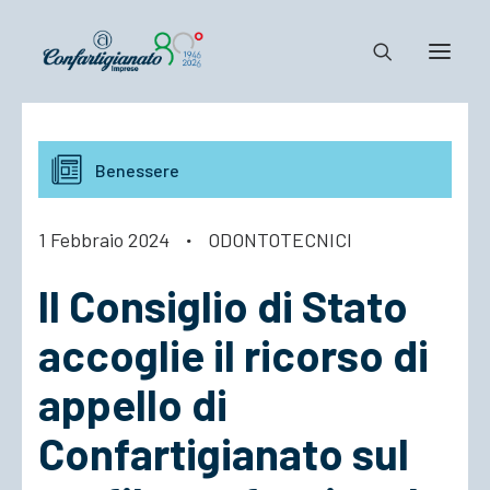
Notizie e Documenti
Benessere
Confartigianato
Dove siamo
1 Febbraio 2024
·
ODONTOTECNICI
Il Sistema
Il Consiglio di Stato
Cosa Facciamo
Associarsi
accoglie il ricorso di
appello di
Confartigianato sul