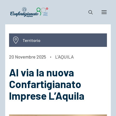
Notizie e Documenti
Territorio
Confartigianato
Dove siamo
20 Novembre 2025
·
L'AQUILA
Il Sistema
Al via la nuova
Cosa Facciamo
Associarsi
Confartigianato
Imprese L’Aquila