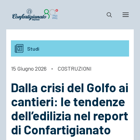
Notizie e Documenti
Studi
Confartigianato
Dove siamo
15 Giugno 2026
·
COSTRUZIONI
Il Sistema
Dalla crisi del Golfo ai
Cosa Facciamo
Associarsi
cantieri: le tendenze
dell’edilizia nel report
di Confartigianato