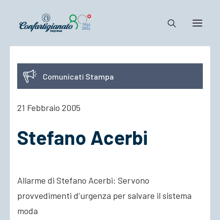
Notizie e Documenti
Comunicati Stampa
Confartigianato
Dove siamo
21 Febbraio 2005
Il Sistema
Stefano Acerbi
Cosa Facciamo
Associarsi
Allarme di Stefano Acerbi: Servono
provvedimenti d’urgenza per salvare il sistema
moda