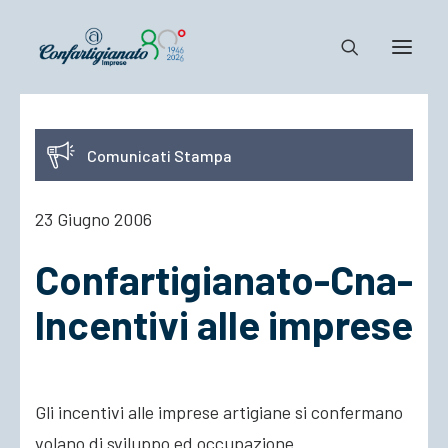
Notizie e Documenti
Comunicati Stampa
Confartigianato
Dove siamo
23 Giugno 2006
Il Sistema
Confartigianato-Cna-
Cosa Facciamo
Associarsi
Incentivi alle imprese
Gli incentivi alle imprese artigiane si confermano
volano di sviluppo ed occupazione