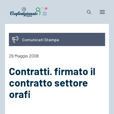
Notizie e Documenti
Comunicati Stampa
Confartigianato
Dove siamo
29 Maggio 2008
Il Sistema
Contratti. firmato il
Cosa Facciamo
Associarsi
contratto settore
orafi