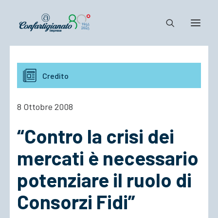
Notizie e Documenti
Credito
Confartigianato
Dove siamo
8 Ottobre 2008
Il Sistema
“Contro la crisi dei
Cosa Facciamo
Associarsi
mercati è necessario
potenziare il ruolo di
Consorzi Fidi”