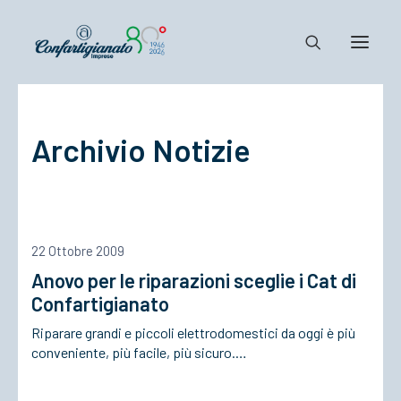
Notizie e Documenti
Archivio Notizie
Confartigianato
Dove siamo
Il Sistema
Cosa Facciamo
22 Ottobre 2009
Associarsi
Anovo per le riparazioni sceglie i Cat di
Confartigianato
Riparare grandi e piccoli elettrodomestici da oggi è più
conveniente, più facile, più sicuro.…