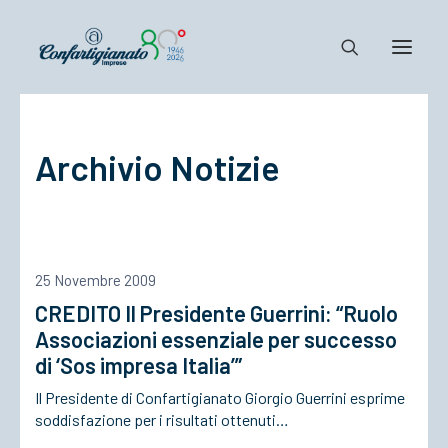
Notizie e Documenti
Archivio Notizie
Confartigianato
Dove siamo
Il Sistema
Cosa Facciamo
25 Novembre 2009
Associarsi
CREDITO Il Presidente Guerrini: “Ruolo
Associazioni essenziale per successo
di ‘Sos impresa Italia’”
Il Presidente di Confartigianato Giorgio Guerrini esprime
soddisfazione per i risultati ottenuti…