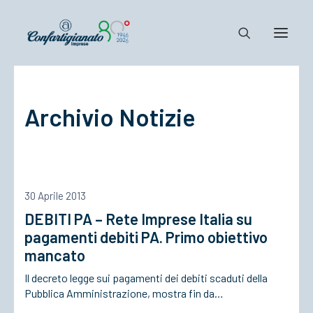
Notizie e Documenti
Archivio Notizie
Confartigianato
Dove siamo
Il Sistema
Cosa Facciamo
30 Aprile 2013
Associarsi
DEBITI PA – Rete Imprese Italia su
pagamenti debiti PA. Primo obiettivo
mancato
Il decreto legge sui pagamenti dei debiti scaduti della
Pubblica Amministrazione, mostra fin da…