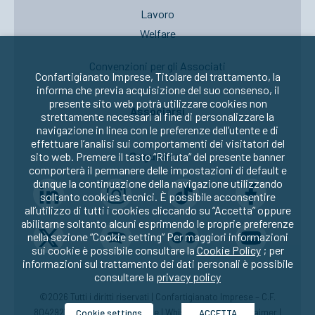
Lavoro
Welfare
Convenzioni per gli Associati
Confartigianato Imprese, Titolare del trattamento, la
informa che previa acquisizione del suo consenso, il
presente sito web potrà utilizzare cookies non
Associarsi
strettamente necessari al fine di personalizzare la
navigazione in linea con le preferenze dell’utente e di
effettuare l’analisi sui comportamenti dei visitatori del
Seguici su:
sito web. Premere il tasto “Rifiuta” del presente banner
comporterà il permanere delle impostazioni di default e
dunque la continuazione della navigazione utilizzando
soltanto cookies tecnici. È possibile acconsentire
all’utilizzo di tutti i cookies cliccando su “Accetta” oppure
abilitarne soltanto alcuni esprimendo le proprie preferenze
nella sezione “Cookie setting” Per maggiori informazioni
sui cookie è possibile consultare la
Cookie Policy
; per
informazioni sul trattamento dei dati personali è possibile
consultare la
privacy policy
©2026 Tutti i diritti riservati | Confartigianato Imprese – C.F.
80429270582 |
Privacy
|
Cookie
|
Whistleblowing
|
Disclaimer
|
Cookie settings
ACCETTA