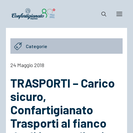
Notizie e Documenti
Categorie
Confartigianato
Dove siamo
24 Maggio 2018
Il Sistema
TRASPORTI – Carico
Cosa Facciamo
Associarsi
sicuro,
Confartigianato
Trasporti al fianco