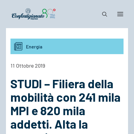
Notizie e Documenti
Energia
Confartigianato
Dove siamo
11 Ottobre 2019
Il Sistema
STUDI – Filiera della
Cosa Facciamo
Associarsi
mobilità con 241 mila
MPI e 820 mila
addetti. Alta la