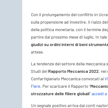
Con il prolungamento del conflitto in Ucr
sulla propensione ad investire. Il rialzo d
della politica monetaria, con il termine degl
partire dal prossimo mese di luglio. In ta
giudizi su ordini interni di beni strumenta
attese.
La tendenze del settore della meccanica s
Studi del
Rapporto Meccanica 2022
, nel
Confartigianato Meccanica convocati al
V
Fiere
. Per scaricare il Rapporto “
Meccanica
strozzature delle filiere globali
”
accedi a 
Un segnale positivo arriva dai conti nazio