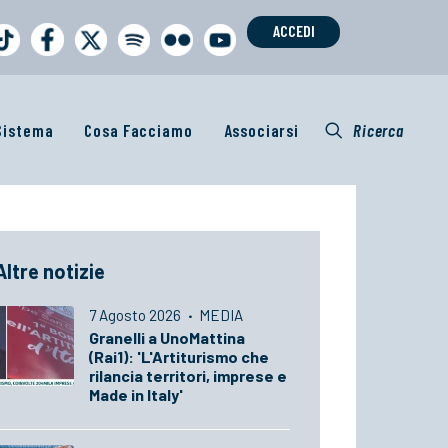
ACCEDI
 Sistema
Cosa Facciamo
Associarsi
Ricerca
Altre notizie
7 Agosto 2026
·
MEDIA
Granelli a UnoMattina
(Rai1): 'L'Artiturismo che
rilancia territori, imprese e
Made in Italy'