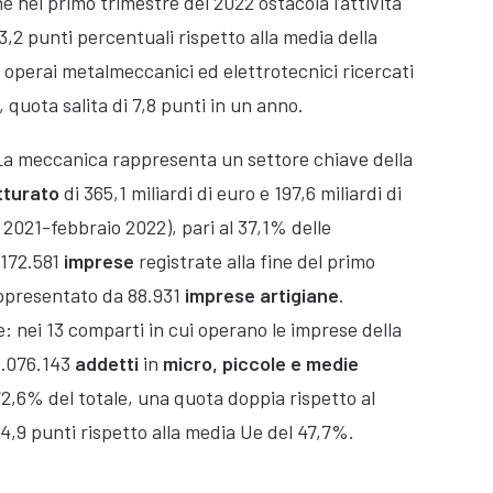
he nel primo trimestre del 2022 ostacola l’attività
3,2 punti percentuali rispetto alla media della
 operai metalmeccanici ed elettrotecnici ricercati
 quota salita di 7,8 punti in un anno.
a meccanica rappresenta un settore chiave della
tturato
di 365,1 miliardi di euro e 197,6 miliardi di
 2021-febbraio 2022), pari al 37,1% delle
 172.581
imprese
registrate alla fine del primo
rappresentato da 88.931
imprese artigiane
.
e: nei 13 comparti in cui operano le imprese della
1.076.143
addetti
in
micro, piccole e medie
72,6% del totale, una quota doppia rispetto al
4,9 punti rispetto alla media Ue del 47,7%.