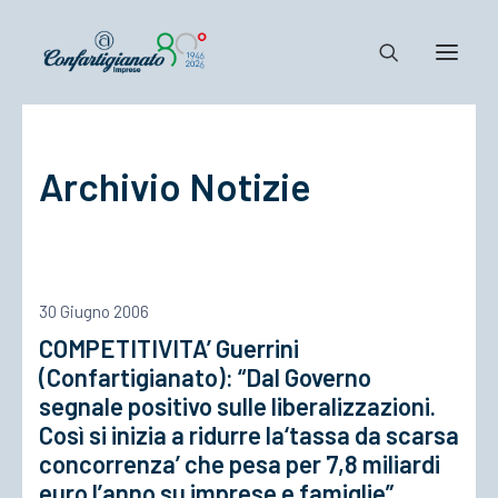
Notizie e Documenti
Archivio Notizie
Confartigianato
Dove siamo
Il Sistema
Cosa Facciamo
30 Giugno 2006
Associarsi
COMPETITIVITA’ Guerrini
(Confartigianato): “Dal Governo
segnale positivo sulle liberalizzazioni.
Così si inizia a ridurre la‘tassa da scarsa
concorrenza’ che pesa per 7,8 miliardi
euro l’anno su imprese e famiglie”