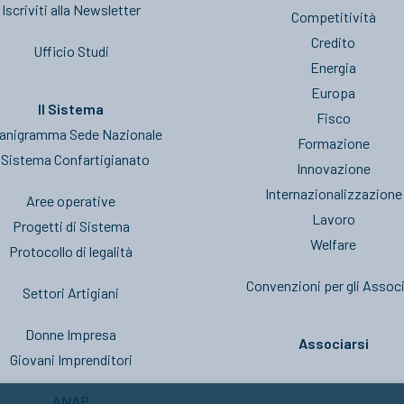
Iscriviti alla Newsletter
Competitività
Credito
Ufficio Studi
Energia
Europa
Il Sistema
Fisco
anigramma Sede Nazionale
Formazione
l Sistema Confartigianato
Innovazione
Internazionalizzazione
Aree operative
Lavoro
Progetti di Sistema
Welfare
Protocollo di legalità
Convenzioni per gli Associ
Settori Artigiani
Donne Impresa
Associarsi
Giovani Imprenditori
ANAP