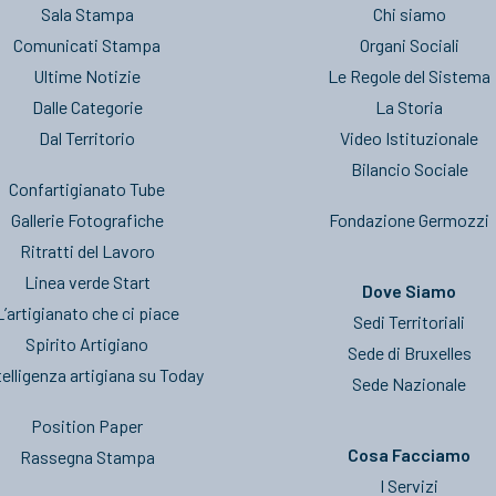
Sala Stampa
Chi siamo
Comunicati Stampa
Organi Sociali
Ultime Notizie
Le Regole del Sistema
Dalle Categorie
La Storia
Dal Territorio
Video Istituzionale
Bilancio Sociale
Confartigianato Tube
Gallerie Fotografiche
Fondazione Germozzi
Ritratti del Lavoro
Linea verde Start
Dove Siamo
L’artigianato che ci piace
Sedi Territoriali
Spirito Artigiano
Sede di Bruxelles
telligenza artigiana su Today
Sede Nazionale
Position Paper
Cosa Facciamo
Rassegna Stampa
I Servizi