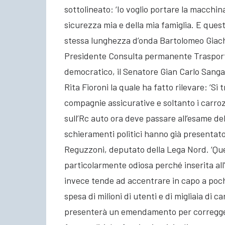
sottolineato: ‘Io voglio portare la macchin
sicurezza mia e della mia famiglia. E ques
stessa lunghezza d’onda Bartolomeo Giachi
Presidente Consulta permanente Trasporti 
democratico, il Senatore Gian Carlo Sangal
Rita Fioroni la quale ha fatto rilevare: ‘S
compagnie assicurative e soltanto i carro
sull’Rc auto ora deve passare all’esame de
schieramenti politici hanno già presentat
Reguzzoni, deputato della Lega Nord. ‘Que
particolarmente odiosa perché inserita all’
invece tende ad accentrare in capo a poch
spesa di milioni di utenti e di migliaia di 
presenterà un emendamento per correggere