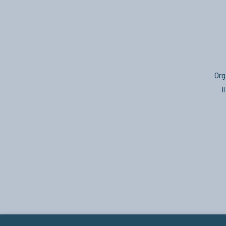
Org
I