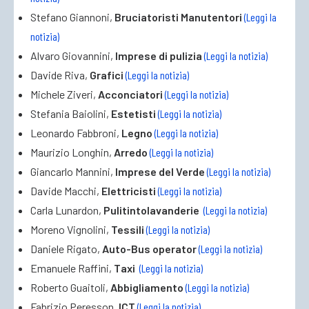
Stefano Giannoni,
Bruciatoristi Manutentori
(Leggi la
notizia)
Alvaro Giovannini,
Imprese di pulizia
(Leggi la notizia)
Davide Riva,
Grafici
(Leggi la notizia)
Michele Ziveri,
Acconciatori
(Leggi la notizia)
Stefania Baiolini,
Estetisti
(Leggi la notizia)
Leonardo Fabbroni,
Legno
(Leggi la notizia)
Maurizio Longhin,
Arredo
(Leggi la notizia)
Giancarlo Mannini,
Imprese del Verde
(Leggi la notizia)
Davide Macchi,
Elettricisti
(Leggi la notizia)
Carla Lunardon,
Pulitintolavanderie
(Leggi la notizia)
Moreno Vignolini,
Tessili
(Leggi la notizia)
Daniele Rigato,
Auto-Bus operator
(Leggi la notizia)
Emanuele Raffini,
Taxi
(Leggi la notizia)
Roberto Guaitoli,
Abbigliamento
(Leggi la notizia)
Fabrizio Peresson,
ICT
(Leggi la notizia)