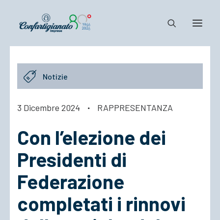
Notizie e Documenti
Notizie
Confartigianato
Dove siamo
3 Dicembre 2024
·
RAPPRESENTANZA
Il Sistema
Con l’elezione dei
Cosa Facciamo
Associarsi
Presidenti di
Federazione
completati i rinnovi