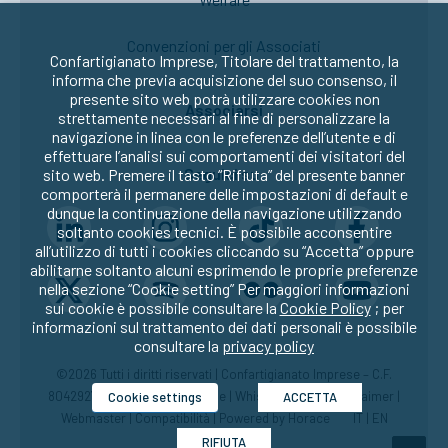
Convenzioni per gli Associati
Confartigianato Imprese, Titolare del trattamento, la
informa che previa acquisizione del suo consenso, il
presente sito web potrà utilizzare cookies non
Associarsi
strettamente necessari al fine di personalizzare la
navigazione in linea con le preferenze dell’utente e di
effettuare l’analisi sui comportamenti dei visitatori del
Seguici su:
sito web. Premere il tasto “Rifiuta” del presente banner
comporterà il permanere delle impostazioni di default e
dunque la continuazione della navigazione utilizzando
soltanto cookies tecnici. È possibile acconsentire
all’utilizzo di tutti i cookies cliccando su “Accetta” oppure
abilitarne soltanto alcuni esprimendo le proprie preferenze
nella sezione “Cookie setting” Per maggiori informazioni
sui cookie è possibile consultare la
Cookie Policy
; per
informazioni sul trattamento dei dati personali è possibile
consultare la
privacy policy
©2026 Tutti i diritti riservati | Confartigianato Imprese – C.F.
80429270582 |
Privacy
|
Cookie
|
Whistleblowing
|
Disclaimer
|
Cookie settings
ACCETTA
Webmaster
|
Compatibilità
| Powered by
Horace
IT
|
EN
RIFIUTA