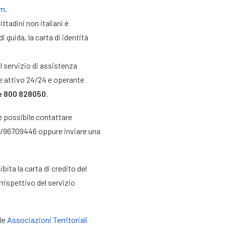
om
.
ittadini non italiani è
 guida, la carta di identità
il servizio di assistenza
te attivo 24/24 e operante
e 800 828050
.
è possibile contattare
06/96709446 oppure inviare una
bita la carta di credito del
rrispettivo del servizio
lle
Associazioni Territoriali