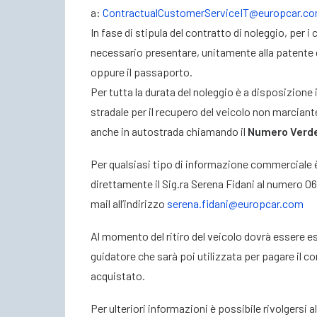
a:
ContractualCustomerServiceIT@europcar.c
In fase di stipula del contratto di noleggio, per i c
necessario presentare, unitamente alla patente di
oppure il passaporto.
Per tutta la durata del noleggio è a disposizione 
stradale per il recupero del veicolo non marcian
anche in autostrada chiamando il
Numero Verd
Per qualsiasi tipo di informazione commerciale 
direttamente il Sig.ra Serena Fidani al numero 
mail all’indirizzo
serena.fidani@europcar.com
Al momento del ritiro del veicolo dovrà essere esi
guidatore che sarà poi utilizzata per pagare il co
acquistato.
Per ulteriori informazioni è possibile rivolgersi a