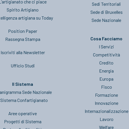
L’artigianato che ci piace
Sedi Territoriali
Spirito Artigiano
Sede di Bruxelles
telligenza artigiana su Today
Sede Nazionale
Position Paper
Cosa Facciamo
Rassegna Stampa
I Servizi
Iscriviti alla Newsletter
Competitività
Credito
Ufficio Studi
Energia
Europa
Il Sistema
Fisco
anigramma Sede Nazionale
Formazione
l Sistema Confartigianato
Innovazione
Internazionalizzazione
Aree operative
Lavoro
Progetti di Sistema
Welfare