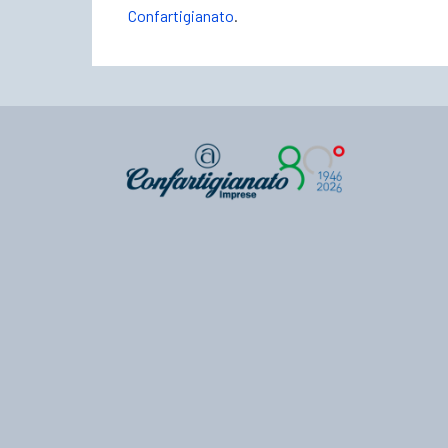
Confartigianato
.