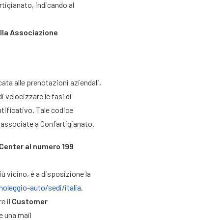
rtigianato, indicando al
alla Associazione
ata alle prenotazioni aziendali,
i velocizzare le fasi di
ntificativo. Tale codice
se associate a Confartigianato.
 Center al numero 199
iù vicino, è a disposizione la
noleggio-auto/sedi/italia
.
e il
Customer
e una mail