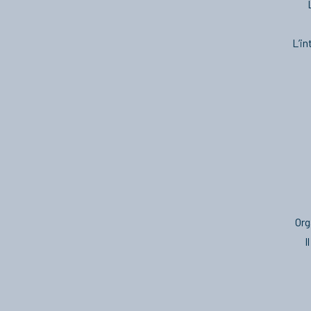
L’in
Org
I